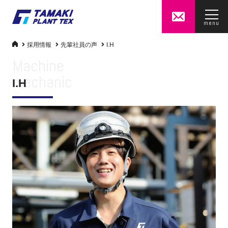
menu
採用情報
先輩社員の声
I.H
Machine
mechanic
I.H