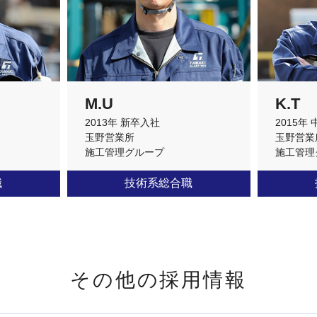
M.U
K.T
2013年 新卒入社
2015年
玉野営業所
玉野営業
施工管理グループ
施工管理
職
技術系総合職
その他の採用情報